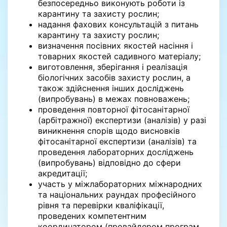
безпосередньо виконують роботи із
карантину та захисту рослин;
надання фахових консультацій з питань
карантину та захисту рослин;
визначення посівних якостей насіння і
товарних якостей садивного матеріалу;
виготовлення, зберігання і реалізація
біологічних засобів захисту рослин, а
також здійснення інших досліджень
(випробувань) в межах повноважень;
проведення повторної фітосанітарної
(арбітражної) експертизи (аналізів) у разі
виникнення спорів щодо висновків
фітосанітарної експертизи (аналізів) та
проведення лабораторних досліджень
(випробувань) відповідно до сфери
акредитації;
участь у міжлабораторних міжнародних
та національних раундах професійного
рівня та перевірки кваліфікації,
проведених компетентним
координатором (провайдером програм