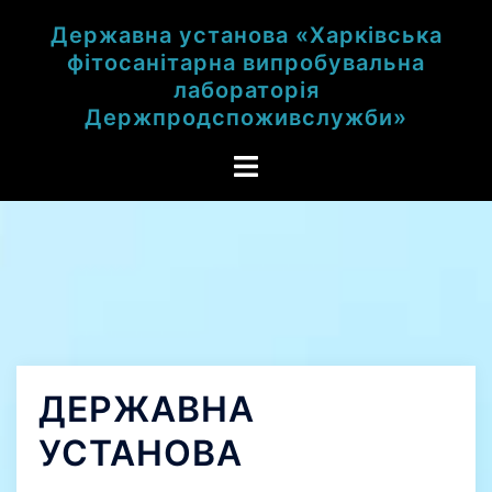
Перейти
к
Державна установа «Харківська
содержимому
фітосанітарна випробувальна
лабораторія
Держпродспоживслужби»
Toggle
menu
ДЕРЖАВНА
УСТАНОВА