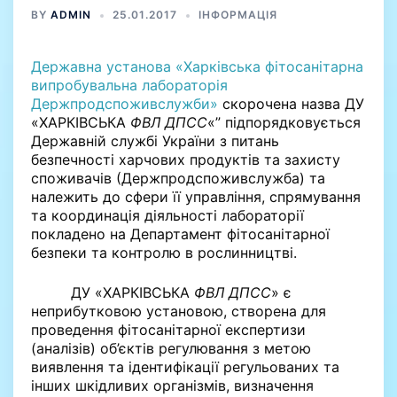
BY
ADMIN
25.01.2017
ІНФОРМАЦІЯ
Державна установа «Харківська фітосанітарна
випробувальна лабораторія
Держпродспоживслужби»
скорочена назва ДУ
«ХАРКІВСЬКА
ФВЛ ДПСС
«” підпорядковується
Державній службі України з питань
безпечності харчових продуктів та захисту
споживачів (Держпродспоживслужба) та
належить до сфери її управління, спрямування
та координація діяльності лабораторії
покладено на Департамент фітосанітарної
безпеки та контролю в рослинництві.
ДУ «ХАРКІВСЬКА
ФВЛ ДПСС
» є
неприбутковою установою, створена для
проведення фітосанітарної експертизи
(аналізів) об’єктів регулювання з метою
виявлення та ідентифікації регульованих та
інших шкідливих організмів, визначення