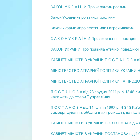
ЗАКОН У К Р А Ї Н И Про карантин рослин
Закон України «про захист рослин»
Закон України «про пестициди і агрохімікати»
З А К О Н У К Р А Ї Н И Про звернення громадян
ЗАКОН УКРАЇНИ Про правила етичної поведінки
КАБІНЕТ МІНІСТРІВ УКРАЇНИ П О С Т А Н О В А ві
МІНІСТЕРСТВО АГРАРНОЇ ПОЛІТИКИ УКРАЇНИ Н А
МІНІСТЕРСТВО АГРАРНОЇ ПОЛІТИКИ ТА ПРОДО
П О С Т А Н О В А від 28 грудня 2011 р. N 134
належать до сфери її управління
П О С Т А Н О В А від 14 квітня 1997 р. N 348 К
самоврядування, об’єднаннях громадян, на підпр
КАБІНЕТ МІНІСТРІВ УКРАЇНИ ПОСТАНОВА від 4 ве
КАБІНЕТ МІНІСТРІВ УКРАЇНИ ПОСТАНОВА від 1 б