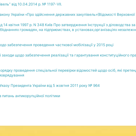
ель” від 10.04.2014 р. № 1197-VII.
Закону України «Про здійснення державних закупівель»(Відомості Верховної Р
д 14 квітня 1997 р. N 348 Київ Про затвердження Інструкції з діловодства 
б’єднаннях громадян, на підприємствах, в установах,організаціях незалежно
одо забезпечення проведення часткової мобілізації у 2015 році
заходи щодо забезпечення реалізації та гарантування конституційного пра
орядку проведення спеціальної перевірки відомостей щодо осіб, які претенд
амоврядування
Указу Президента України від 5 жовтня 2011 року № 964
 питань антикорупційної політики