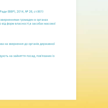
ади (ВВР), 2014, № 26, ст.901)
за зверненнями громадян в органах
 від форм власності,в засобах масової
ва на звернення до органів державної
ують на зайняття посад, пов’язаних із