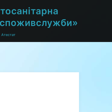
тосанітарна
дспоживслужби»
Атестат