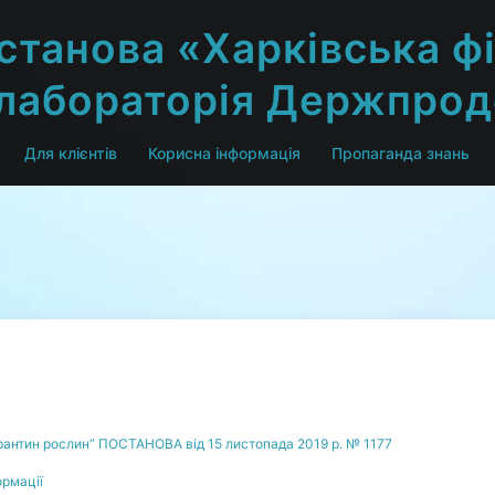
станова «Харківська фі
 лабораторія Держпро
Для клієнтів
Корисна інформація
Пропаганда знань
карантин рослин” ПОСТАНОВА від 15 листопада 2019 р. № 1177
ормації