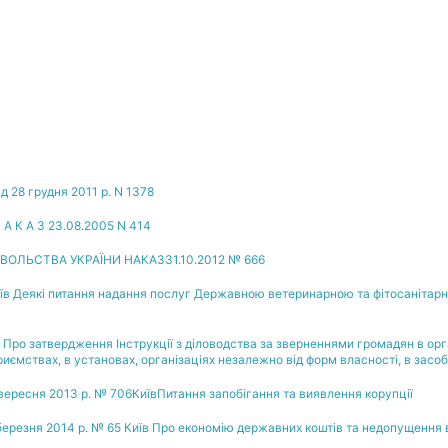
д 28 грудня 2011 р. N 1378
 К А З 23.08.2005 N 414
ВОЛЬСТВА УКРАЇНИ НАКАЗ31.10.2012 № 666
8 Київ Деякі питання надання послуг Державною ветеринарною та фітосаніт
иїв Про затвердження Інструкції з діловодства за зверненнями громадян в ор
иємствах, в установах, організаціях незалежно від форм власності, в засоб
ресня 2013 р. № 706КиївПитання запобігання та виявлення корупції
ерезня 2014 р. № 65 Київ Про економію державних коштів та недопущення