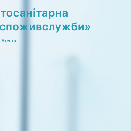
тосанітарна
дспоживслужби»
Атестат