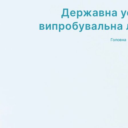
Перейти
к
Державна у
содержимому
випробувальна
Головна