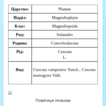
Царство
:
Plantae
Відділ
:
Magnoliophyta
Клас
:
Magnoliopsida
Ряд
:
Solanales
Родина
:
Convolvulaceae
Рід
:
Cuscuta
L.
Вид:
Cuscuta
с
ampestris
Yunck
.,
Cuscuta
monogyna
Vahl
.
Повитиця польова