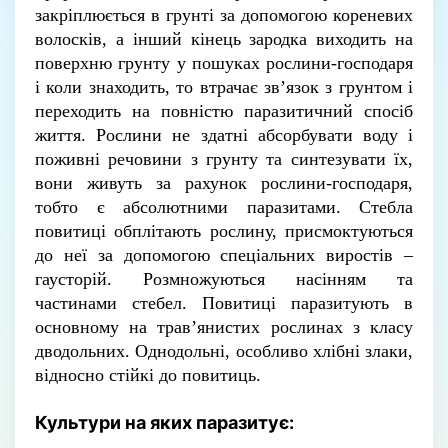
закріплюється в грунті за допомогою кореневих
волосків, а інший кінець зародка виходить на
поверхню грунту у пошуках рослини-господаря
і коли знаходить, то втрачає зв’язок з грунтом і
переходить на повністю паразитичний спосіб
життя. Рослини не здатні абсорбувати воду і
поживні речовини з грунту та синтезувати їх,
вони живуть за рахунок рослини-господаря,
тобто є абсолютними паразитами.
Стебла
повитиці обплітають рослину, присмоктуються
до неї за допомогою спеціальних виростів –
гаусторій. Розмножуються насінням та
частинами стебел. Повитиці паразитують в
основному на трав’янистих рослинах з класу
дводольних. Однодольні, особливо хлібні злаки,
відносно стійкі до повитиць.
Культури на яких паразитує
: