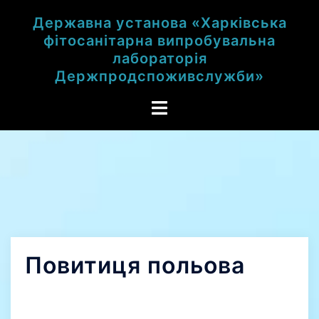
Перейти
к
Державна установа «Харківська
содержимому
фітосанітарна випробувальна
лабораторія
Держпродспоживслужби»
Toggle
menu
Повитиця польова