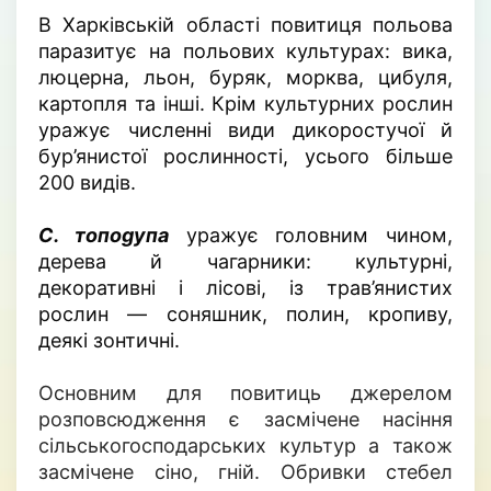
В Харківській області повитиця польова
паразитує на польових культурах: вика,
люцерна, льон, буряк, морква, цибуля,
картопля та інші. Крім культурних рослин
уражує численні види дикоростучої й
бур’янистої рослинності, усього більше
200 видів.
С. топо
g
упа
уражує головним чином,
дерева й чагарники: культурні,
декоративн
і
і лісові, із трав’янистих
рослин — соняшник, полин, кропиву,
деякі зонтичні.
Основним для повитиць джерелом
розповсюдження є засмічене насіння
сільськогосподарських культур а також
засмічене сіно, гній. Обривки стебел