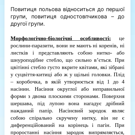
Повитиця польова відноситься до першої
групи, повитиця одностовпчикова – до
другої групи.
Морфологічно-біологічні особливості:
це
рослини-паразити, вони не мають ні коренів, ні
листків і представляють собою нитко- або
шнуроподібне стебло, що сильно в’ється. При
цвітінні стебло густо вкрите квітами, які зібрані
у суцвіття-китиці або ж у щільні головки. Плід
– коробочка, в якій утворюється від 1 до 4
насінин. Насіння округлої або неправильної
форми з двома плоскими сторонами. Поверхня
шершава, під лупою вона нагадує дрібний
нажданий папір. Насінєвий зародок являє
собою спірально скручену нитку, він не є
диференційований на корінець і пагін. При
проростанні насіння зародок випрямляється,