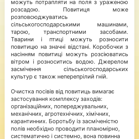
можуть потрапляти на поля з ураженою
розсадою. Повитиця може
розповсюджуватись
сільськогосподарськими машинами,
тарою, транспортними засобами.
Тварини і птиці можуть розносити
повитицю на значні відстані. Коробочки з
насінням повитиці можуть розсіюватись
вітром і розноситись водою. Джерелом
засмічення сільськогосподарських
культур є також неперепрілий гній.
Очистка посівів від повитиць вимагає
застосування комплексу заходів:
організаційних, попереджувальних,
механічних, агротехнічних, хімічних,
карантинних. Боротьбу із засміченістю
полів необхідно проводити планомірно,
систематично і системно, вона повинна