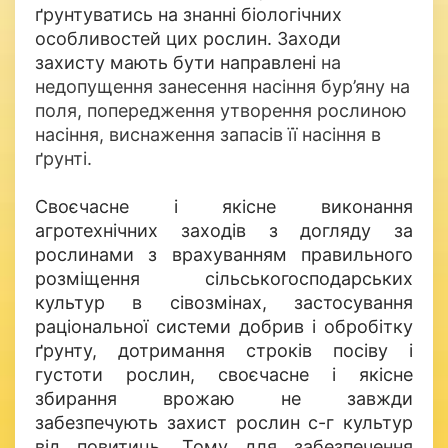
ґрунтуватись на знанні біологічних
особливостей цих рослин. Заходи
захисту мають бути направлені
на
недопущення занесення насіння бур’яну на
поля, попередження утворення рослиною
насіння, виснаження запасів її насіння в
ґрунті.
Своєчасне і якісне виконання
агротехнічних заходів з догляду за
рослинами з врахуванням правильного
розміщення сільськогосподарських
культур в сівозмінах, застосування
раціональної системи добрив і обробітку
ґрунту, дотримання строків посіву і
густоти рослин, своєчасне і якісне
збирання врожаю не завжди
забезпечують захист рослин с-г культур
від повитиць. Тому для забезпечення