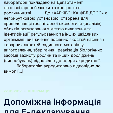
лабораторії покладено на Департамент
фітосанітарної безпеки та контролю в
рослинництві. ДУ «ХАРКІВСЬКА ФВЛ ДПСС» є
неприбутковою установою, створена для
проведення фітосанітарної експертизи (аналізів)
об’єктів регулювання з метою виявлення та
ідентифікації регульованих та інших шкідливих
організмів, визначення посівних якостей насіння і
товарних якостей садивного матеріалу,
виготовлення, зберігання і реалізація біологічних
засобів захисту рослин та інших досліджень
(випробувань) відповідно до сфери акредитації.
Лабораторію акредитовано відповідно до
вимог […]
22.01.2017
ІНФОРМАЦІЯ
Допоміжна інформація
для Е-декларування