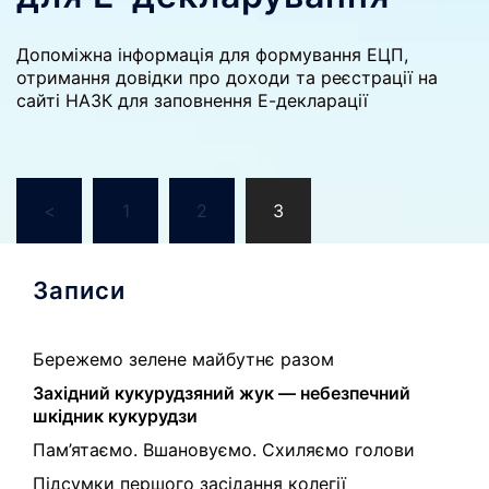
Допоміжна інформація для формування ЕЦП,
отримання довідки про доходи та реєстрації на
сайті НАЗК для заповнення Е-декларації
Навигация
<
1
2
3
по
записям
Записи
Бережемо зелене майбутнє разом
Західний кукурудзяний жук — небезпечний
шкідник кукурудзи
Пам’ятаємо. Вшановуємо. Схиляємо голови
Підсумки першого засідання колегії